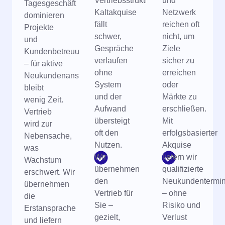
Vertriebsstruktur.
und
Tagesgeschäft
Kaltakquise
Netzwerk
dominieren
fällt
reichen oft
Projekte
schwer,
nicht, um
und
Gespräche
Ziele
Kundenbetreuung
verlaufen
sicher zu
– für aktive
ohne
erreichen
Neukundenansprache
System
oder
bleibt
und der
Märkte zu
wenig Zeit.
Aufwand
erschließen.
Vertrieb
übersteigt
Mit
wird zur
oft den
erfolgsbasierter
Nebensache,
Nutzen.
Akquise
was
Wir
liefern wir
Wachstum
übernehmen
qualifizierte
erschwert. Wir
den
Neukundentermi
übernehmen
Vertrieb für
– ohne
die
Sie –
Risiko und
Erstansprache
gezielt,
Verlust
und liefern