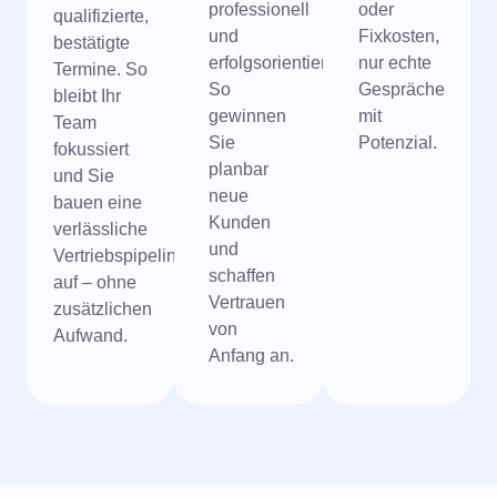
professionell
oder
qualifizierte,
und
Fixkosten,
bestätigte
erfolgsorientiert.
nur echte
Termine. So
So
Gespräche
bleibt Ihr
gewinnen
mit
Team
Sie
Potenzial.
fokussiert
planbar
und Sie
neue
bauen eine
Kunden
verlässliche
und
Vertriebspipeline
schaffen
auf – ohne
Vertrauen
zusätzlichen
von
Aufwand.
Anfang an.