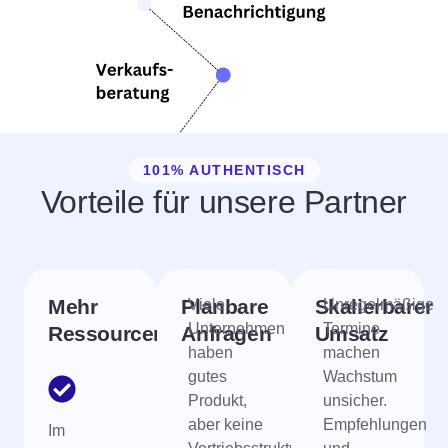
101% AUTHENTISCH
Vorteile für unsere Partner
Mehr
Planbare
Skalierbarer
Viele
Unregelmäßige
Unternehmen
Termine
Ressourcen
Anfragen
Umsatz
haben
machen
gutes
Wachstum
Produkt,
unsicher.
aber keine
Empfehlungen
Im